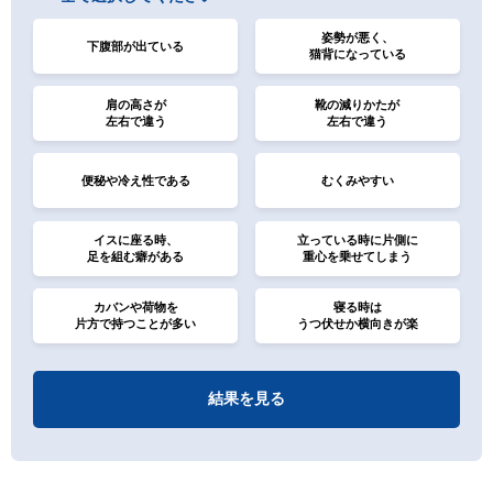
姿勢が悪く、
下腹部が出ている
猫背になっている
肩の高さが
靴の減りかたが
左右で違う
左右で違う
便秘や冷え性である
むくみやすい
イスに座る時、
立っている時に片側に
足を組む癖がある
重心を乗せてしまう
カバンや荷物を
寝る時は
片方で持つことが多い
うつ伏せか横向きが楽
結果を見る