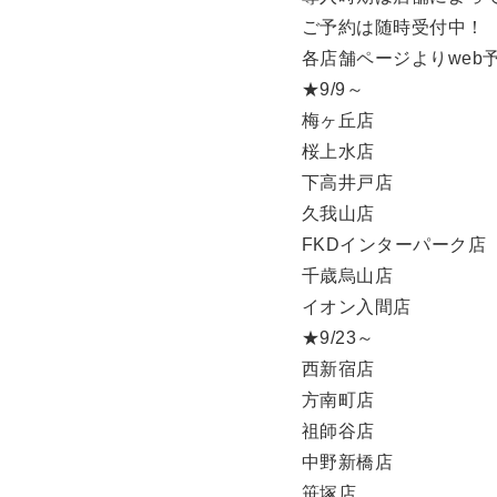
ご予約は随時受付中！
各店舗ページよりweb
★9/9～
梅ヶ丘店
桜上水店
下高井戸店
久我山店
FKDインターパーク店
千歳烏山店
イオン入間店
★9/23～
西新宿店
方南町店
祖師谷店
中野新橋店
笹塚店