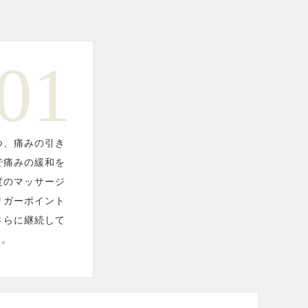
01
つ、痛みの引き
で痛みの緩和を
度のマッサージ
リガーポイント
さらに継続して
う。